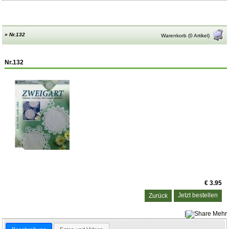
»
Nr.132
Warenkorb (0 Artikel)
Nr.132
€ 3.95
Zurück
|
Mehr